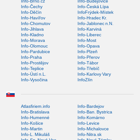
Info-Brno.cz
Info-Budějovice
Info-Čechy
Info-Česká Lípa
Info-Děčín
InfoFrýdek-Místek
Info-Havířov
Info-Hradec Kr.
Info-Chomutov
Info-Jablonec n.N.
Info-Jihlava
Info-Karviná
Info-Kladno
Info-Liberec
Info-Morava
Info-Most
Info-Olomouc
Info-Opava
Info-Pardubice
Info-Plzeň
Info-Praha
Info-Přerov
Info-Prostějov
Info-Tábor
Info-Teplice
Info-Třebíč
Info-Ústí n.L.
Info-Karlovy Vary
Info-Vysočina
InfoZlín
Atlasfiriem.info
Info-Bardejov
Info-Bratislava
Info-Ban. Bystrica
Info-Humenné
Info-Komárno
Info-Košice
Info-Levice
Info-Martin
Info-Michalovce
Info-L. Mikuláš
Info-Nitra.sk