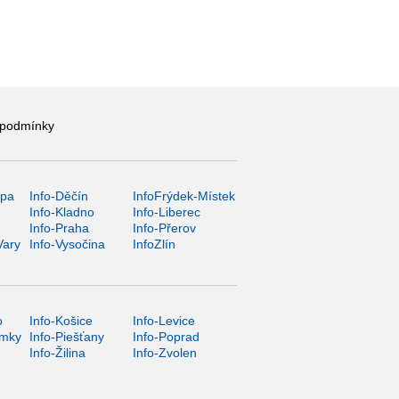
 podmínky
ípa
Info-Děčín
InfoFrýdek-Místek
Info-Kladno
Info-Liberec
Info-Praha
Info-Přerov
Vary
Info-Vysočina
InfoZlín
o
Info-Košice
Info-Levice
ámky
Info-Piešťany
Info-Poprad
Info-Žilina
Info-Zvolen