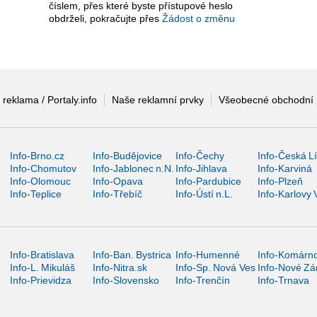
číslem, přes které byste přístupové heslo
obdrželi, pokračujte přes
Žádost o změnu
 reklama / Portaly.info
Naše reklamní prvky
Všeobecné obchodní
Info-Brno.cz
Info-Budějovice
Info-Čechy
Info-Česká L
Info-Chomutov
Info-Jablonec n.N.
Info-Jihlava
Info-Karviná
Info-Olomouc
Info-Opava
Info-Pardubice
Info-Plzeň
Info-Teplice
Info-Třebíč
Info-Ústí n.L.
Info-Karlovy 
Info-Bratislava
Info-Ban. Bystrica
Info-Humenné
Info-Komárn
Info-L. Mikuláš
Info-Nitra.sk
Info-Sp. Nová Ves
Info-Nové Z
Info-Prievidza
Info-Slovensko
Info-Trenčín
Info-Trnava