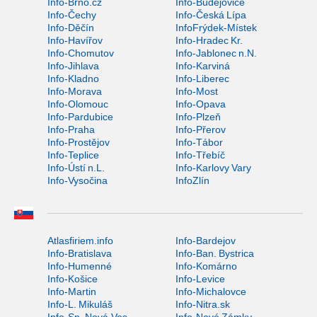
Info-Brno.cz
Info-Budějovice
Info-Čechy
Info-Česká Lípa
Info-Děčín
InfoFrýdek-Místek
Info-Havířov
Info-Hradec Kr.
Info-Chomutov
Info-Jablonec n.N.
Info-Jihlava
Info-Karviná
Info-Kladno
Info-Liberec
Info-Morava
Info-Most
Info-Olomouc
Info-Opava
Info-Pardubice
Info-Plzeň
Info-Praha
Info-Přerov
Info-Prostějov
Info-Tábor
Info-Teplice
Info-Třebíč
Info-Ústí n.L.
Info-Karlovy Vary
Info-Vysočina
InfoZlín
Atlasfiriem.info
Info-Bardejov
Info-Bratislava
Info-Ban. Bystrica
Info-Humenné
Info-Komárno
Info-Košice
Info-Levice
Info-Martin
Info-Michalovce
Info-L. Mikuláš
Info-Nitra.sk