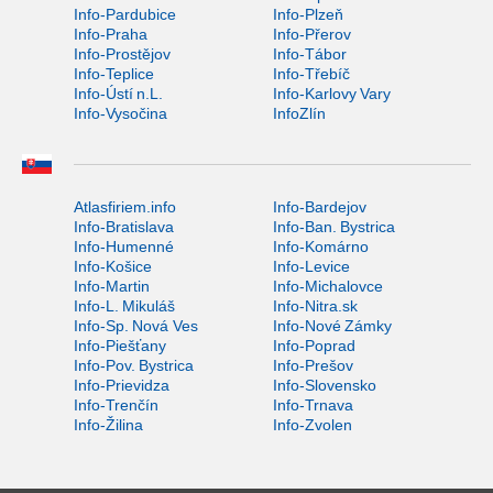
Info-Pardubice
Info-Plzeň
Info-Praha
Info-Přerov
Info-Prostějov
Info-Tábor
Info-Teplice
Info-Třebíč
Info-Ústí n.L.
Info-Karlovy Vary
Info-Vysočina
InfoZlín
Atlasfiriem.info
Info-Bardejov
Info-Bratislava
Info-Ban. Bystrica
Info-Humenné
Info-Komárno
Info-Košice
Info-Levice
Info-Martin
Info-Michalovce
Info-L. Mikuláš
Info-Nitra.sk
Info-Sp. Nová Ves
Info-Nové Zámky
Info-Piešťany
Info-Poprad
Info-Pov. Bystrica
Info-Prešov
Info-Prievidza
Info-Slovensko
Info-Trenčín
Info-Trnava
Info-Žilina
Info-Zvolen