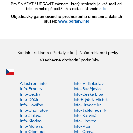
Pro SMAZAT / UPRAVIT záznam, který neobsahuje váš mail ani
telefon nebo při potížích s editací klikněte
zde
.
Objednávky garantovaného přednostního umístění a dalších
služeb:
www.portaly.info
Kontakt, reklama / Portaly.info
Naše reklamní prvky
Všeobecné obchodní podmínky
Atlasfirem.info
Info-M. Boleslav
Info-Brno.cz
Info-Budějovice
Info-Čechy
Info-Česká Lípa
Info-Děčín
InfoFrýdek-Místek
Info-Havířov
Info-Hradec Kr.
Info-Chomutov
Info-Jablonec n.N.
Info-Jihlava
Info-Karviná
Info-Kladno
Info-Liberec
Info-Morava
Info-Most
Info-Olomouc
Info-Opava