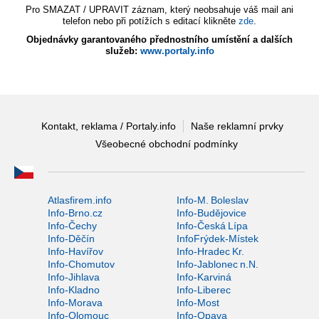
Pro SMAZAT / UPRAVIT záznam, který neobsahuje váš mail ani
telefon nebo při potížích s editací klikněte
zde
.
Objednávky garantovaného přednostního umístění a dalších
služeb:
www.portaly.info
Kontakt, reklama / Portaly.info
Naše reklamní prvky
Všeobecné obchodní podmínky
Atlasfirem.info
Info-M. Boleslav
Info-Brno.cz
Info-Budějovice
Info-Čechy
Info-Česká Lípa
Info-Děčín
InfoFrýdek-Místek
Info-Havířov
Info-Hradec Kr.
Info-Chomutov
Info-Jablonec n.N.
Info-Jihlava
Info-Karviná
Info-Kladno
Info-Liberec
Info-Morava
Info-Most
Info-Olomouc
Info-Opava