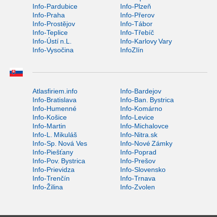
Info-Pardubice
Info-Plzeň
Info-Praha
Info-Přerov
Info-Prostějov
Info-Tábor
Info-Teplice
Info-Třebíč
Info-Ústí n.L.
Info-Karlovy Vary
Info-Vysočina
InfoZlín
Atlasfiriem.info
Info-Bardejov
Info-Bratislava
Info-Ban. Bystrica
Info-Humenné
Info-Komárno
Info-Košice
Info-Levice
Info-Martin
Info-Michalovce
Info-L. Mikuláš
Info-Nitra.sk
Info-Sp. Nová Ves
Info-Nové Zámky
Info-Piešťany
Info-Poprad
Info-Pov. Bystrica
Info-Prešov
Info-Prievidza
Info-Slovensko
Info-Trenčín
Info-Trnava
Info-Žilina
Info-Zvolen