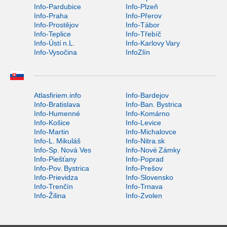
Info-Pardubice
Info-Plzeň
Info-Praha
Info-Přerov
Info-Prostějov
Info-Tábor
Info-Teplice
Info-Třebíč
Info-Ústí n.L.
Info-Karlovy Vary
Info-Vysočina
InfoZlín
Atlasfiriem.info
Info-Bardejov
Info-Bratislava
Info-Ban. Bystrica
Info-Humenné
Info-Komárno
Info-Košice
Info-Levice
Info-Martin
Info-Michalovce
Info-L. Mikuláš
Info-Nitra.sk
Info-Sp. Nová Ves
Info-Nové Zámky
Info-Piešťany
Info-Poprad
Info-Pov. Bystrica
Info-Prešov
Info-Prievidza
Info-Slovensko
Info-Trenčín
Info-Trnava
Info-Žilina
Info-Zvolen