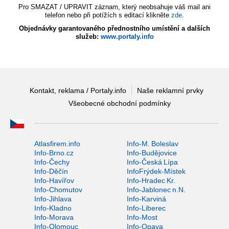
Pro SMAZAT / UPRAVIT záznam, který neobsahuje váš mail ani
telefon nebo při potížích s editací klikněte
zde
.
Objednávky garantovaného přednostního umístění a dalších
služeb:
www.portaly.info
Kontakt, reklama / Portaly.info
Naše reklamní prvky
Všeobecné obchodní podmínky
Atlasfirem.info
Info-M. Boleslav
Info-Brno.cz
Info-Budějovice
Info-Čechy
Info-Česká Lípa
Info-Děčín
InfoFrýdek-Místek
Info-Havířov
Info-Hradec Kr.
Info-Chomutov
Info-Jablonec n.N.
Info-Jihlava
Info-Karviná
Info-Kladno
Info-Liberec
Info-Morava
Info-Most
Info-Olomouc
Info-Opava