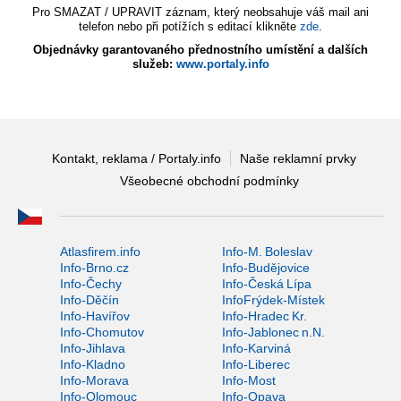
Pro SMAZAT / UPRAVIT záznam, který neobsahuje váš mail ani
telefon nebo při potížích s editací klikněte
zde
.
Objednávky garantovaného přednostního umístění a dalších
služeb:
www.portaly.info
Kontakt, reklama / Portaly.info
Naše reklamní prvky
Všeobecné obchodní podmínky
Atlasfirem.info
Info-M. Boleslav
Info-Brno.cz
Info-Budějovice
Info-Čechy
Info-Česká Lípa
Info-Děčín
InfoFrýdek-Místek
Info-Havířov
Info-Hradec Kr.
Info-Chomutov
Info-Jablonec n.N.
Info-Jihlava
Info-Karviná
Info-Kladno
Info-Liberec
Info-Morava
Info-Most
Info-Olomouc
Info-Opava