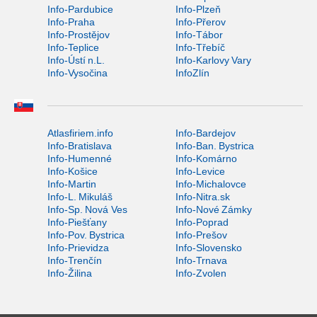
Info-Pardubice
Info-Plzeň
Info-Praha
Info-Přerov
Info-Prostějov
Info-Tábor
Info-Teplice
Info-Třebíč
Info-Ústí n.L.
Info-Karlovy Vary
Info-Vysočina
InfoZlín
Atlasfiriem.info
Info-Bardejov
Info-Bratislava
Info-Ban. Bystrica
Info-Humenné
Info-Komárno
Info-Košice
Info-Levice
Info-Martin
Info-Michalovce
Info-L. Mikuláš
Info-Nitra.sk
Info-Sp. Nová Ves
Info-Nové Zámky
Info-Piešťany
Info-Poprad
Info-Pov. Bystrica
Info-Prešov
Info-Prievidza
Info-Slovensko
Info-Trenčín
Info-Trnava
Info-Žilina
Info-Zvolen