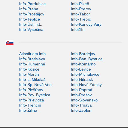
Info-Pardubice
Info-Plzeň
Info-Praha
Info-Přerov
Info-Prostějov
Info-Tábor
Info-Teplice
Info-Třebíč
Info-Ústí n.L.
Info-Karlovy Vary
Info-Vysočina
InfoZlín
Atlasfiriem.info
Info-Bardejov
Info-Bratislava
Info-Ban. Bystrica
Info-Humenné
Info-Komárno
Info-Košice
Info-Levice
Info-Martin
Info-Michalovce
Info-L. Mikuláš
Info-Nitra.sk
Info-Sp. Nová Ves
Info-Nové Zámky
Info-Piešťany
Info-Poprad
Info-Pov. Bystrica
Info-Prešov
Info-Prievidza
Info-Slovensko
Info-Trenčín
Info-Trnava
Info-Žilina
Info-Zvolen