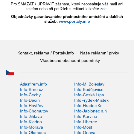
Pro SMAZAT / UPRAVIT záznam, který neobsahuje váš mail ani
telefon nebo při potížích s editací klikněte
zde
.
Objednávky garantovaného přednostního umístění a dalších
služeb:
www.portaly.info
Kontakt, reklama / Portaly.info
Naše reklamní prvky
Všeobecné obchodní podmínky
Atlasfirem.info
Info-M. Boleslav
Info-Brno.cz
Info-Budějovice
Info-Čechy
Info-Česká Lípa
Info-Děčín
InfoFrýdek-Místek
Info-Havířov
Info-Hradec Kr.
Info-Chomutov
Info-Jablonec n.N.
Info-Jihlava
Info-Karviná
Info-Kladno
Info-Liberec
Info-Morava
Info-Most
Info-Olomouc
Info-Opava