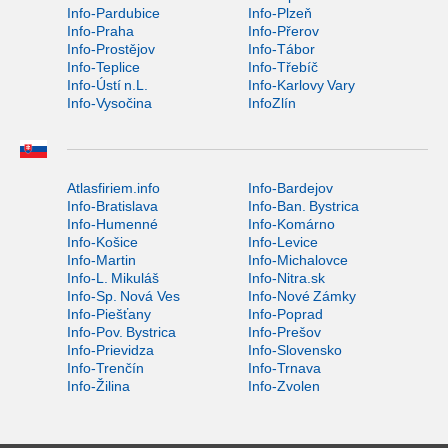
Info-Pardubice
Info-Plzeň
Info-Praha
Info-Přerov
Info-Prostějov
Info-Tábor
Info-Teplice
Info-Třebíč
Info-Ústí n.L.
Info-Karlovy Vary
Info-Vysočina
InfoZlín
Atlasfiriem.info
Info-Bardejov
Info-Bratislava
Info-Ban. Bystrica
Info-Humenné
Info-Komárno
Info-Košice
Info-Levice
Info-Martin
Info-Michalovce
Info-L. Mikuláš
Info-Nitra.sk
Info-Sp. Nová Ves
Info-Nové Zámky
Info-Piešťany
Info-Poprad
Info-Pov. Bystrica
Info-Prešov
Info-Prievidza
Info-Slovensko
Info-Trenčín
Info-Trnava
Info-Žilina
Info-Zvolen