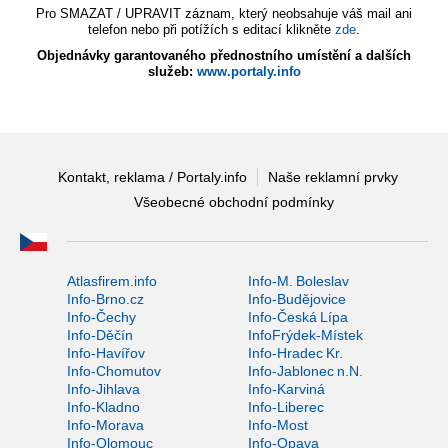
Pro SMAZAT / UPRAVIT záznam, který neobsahuje váš mail ani
telefon nebo při potížích s editací klikněte
zde
.
Objednávky garantovaného přednostního umístění a dalších
služeb:
www.portaly.info
Kontakt, reklama / Portaly.info
Naše reklamní prvky
Všeobecné obchodní podmínky
Atlasfirem.info
Info-M. Boleslav
Info-Brno.cz
Info-Budějovice
Info-Čechy
Info-Česká Lípa
Info-Děčín
InfoFrýdek-Místek
Info-Havířov
Info-Hradec Kr.
Info-Chomutov
Info-Jablonec n.N.
Info-Jihlava
Info-Karviná
Info-Kladno
Info-Liberec
Info-Morava
Info-Most
Info-Olomouc
Info-Opava