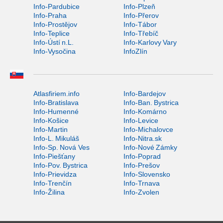
Info-Pardubice
Info-Plzeň
Info-Praha
Info-Přerov
Info-Prostějov
Info-Tábor
Info-Teplice
Info-Třebíč
Info-Ústí n.L.
Info-Karlovy Vary
Info-Vysočina
InfoZlín
Atlasfiriem.info
Info-Bardejov
Info-Bratislava
Info-Ban. Bystrica
Info-Humenné
Info-Komárno
Info-Košice
Info-Levice
Info-Martin
Info-Michalovce
Info-L. Mikuláš
Info-Nitra.sk
Info-Sp. Nová Ves
Info-Nové Zámky
Info-Piešťany
Info-Poprad
Info-Pov. Bystrica
Info-Prešov
Info-Prievidza
Info-Slovensko
Info-Trenčín
Info-Trnava
Info-Žilina
Info-Zvolen