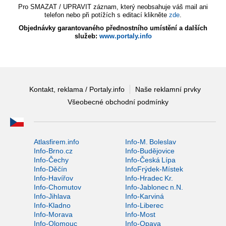
Pro SMAZAT / UPRAVIT záznam, který neobsahuje váš mail ani
telefon nebo při potížích s editací klikněte
zde
.
Objednávky garantovaného přednostního umístění a dalších
služeb:
www.portaly.info
Kontakt, reklama / Portaly.info
Naše reklamní prvky
Všeobecné obchodní podmínky
Atlasfirem.info
Info-M. Boleslav
Info-Brno.cz
Info-Budějovice
Info-Čechy
Info-Česká Lípa
Info-Děčín
InfoFrýdek-Místek
Info-Havířov
Info-Hradec Kr.
Info-Chomutov
Info-Jablonec n.N.
Info-Jihlava
Info-Karviná
Info-Kladno
Info-Liberec
Info-Morava
Info-Most
Info-Olomouc
Info-Opava