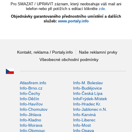
Pro SMAZAT / UPRAVIT záznam, který neobsahuje váš mail ani
telefon nebo při potížích s editací klikněte
zde
.
Objednávky garantovaného přednostního umístění a dalších
služeb:
www.portaly.info
Kontakt, reklama / Portaly.info
Naše reklamní prvky
Všeobecné obchodní podmínky
Atlasfirem.info
Info-M. Boleslav
Info-Brno.cz
Info-Budějovice
Info-Čechy
Info-Česká Lípa
Info-Děčín
InfoFrýdek-Místek
Info-Havířov
Info-Hradec Kr.
Info-Chomutov
Info-Jablonec n.N.
Info-Jihlava
Info-Karviná
Info-Kladno
Info-Liberec
Info-Morava
Info-Most
Info-Olomouc
Info-Opava