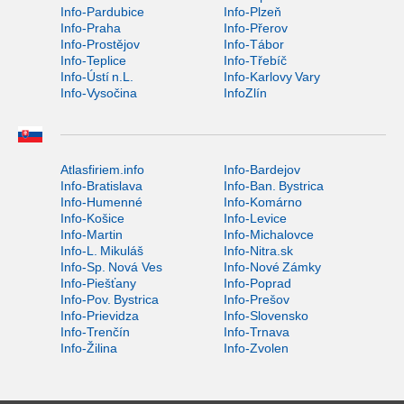
Info-Pardubice
Info-Plzeň
Info-Praha
Info-Přerov
Info-Prostějov
Info-Tábor
Info-Teplice
Info-Třebíč
Info-Ústí n.L.
Info-Karlovy Vary
Info-Vysočina
InfoZlín
Atlasfiriem.info
Info-Bardejov
Info-Bratislava
Info-Ban. Bystrica
Info-Humenné
Info-Komárno
Info-Košice
Info-Levice
Info-Martin
Info-Michalovce
Info-L. Mikuláš
Info-Nitra.sk
Info-Sp. Nová Ves
Info-Nové Zámky
Info-Piešťany
Info-Poprad
Info-Pov. Bystrica
Info-Prešov
Info-Prievidza
Info-Slovensko
Info-Trenčín
Info-Trnava
Info-Žilina
Info-Zvolen