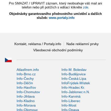
Pro SMAZAT / UPRAVIT záznam, který neobsahuje váš mail ani
telefon nebo při potížích s editací klikněte
zde
.
Objednávky garantovaného přednostního umístění a dalších
služeb:
www.portaly.info
Kontakt, reklama / Portaly.info
Naše reklamní prvky
Všeobecné obchodní podmínky
Atlasfirem.info
Info-M. Boleslav
Info-Brno.cz
Info-Budějovice
Info-Čechy
Info-Česká Lípa
Info-Děčín
InfoFrýdek-Místek
Info-Havířov
Info-Hradec Kr.
Info-Chomutov
Info-Jablonec n.N.
Info-Jihlava
Info-Karviná
Info-Kladno
Info-Liberec
Info-Morava
Info-Most
Info-Olomouc
Info-Opava