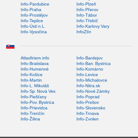
Info-Pardubice
Info-Plzeň
Info-Praha
Info-Přerov
Info-Prostějov
Info-Tábor
Info-Teplice
Info-Třebíč
Info-Ústí n.L.
Info-Karlovy Vary
Info-Vysočina
InfoZlín
Atlasfiriem.info
Info-Bardejov
Info-Bratislava
Info-Ban. Bystrica
Info-Humenné
Info-Komárno
Info-Košice
Info-Levice
Info-Martin
Info-Michalovce
Info-L. Mikuláš
Info-Nitra.sk
Info-Sp. Nová Ves
Info-Nové Zámky
Info-Piešťany
Info-Poprad
Info-Pov. Bystrica
Info-Prešov
Info-Prievidza
Info-Slovensko
Info-Trenčín
Info-Trnava
Info-Žilina
Info-Zvolen