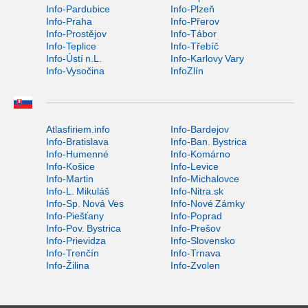
Info-Pardubice
Info-Plzeň
Info-Praha
Info-Přerov
Info-Prostějov
Info-Tábor
Info-Teplice
Info-Třebíč
Info-Ústí n.L.
Info-Karlovy Vary
Info-Vysočina
InfoZlín
Atlasfiriem.info
Info-Bardejov
Info-Bratislava
Info-Ban. Bystrica
Info-Humenné
Info-Komárno
Info-Košice
Info-Levice
Info-Martin
Info-Michalovce
Info-L. Mikuláš
Info-Nitra.sk
Info-Sp. Nová Ves
Info-Nové Zámky
Info-Piešťany
Info-Poprad
Info-Pov. Bystrica
Info-Prešov
Info-Prievidza
Info-Slovensko
Info-Trenčín
Info-Trnava
Info-Žilina
Info-Zvolen