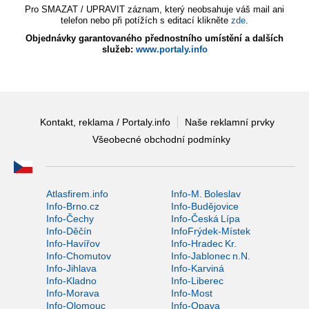
Pro SMAZAT / UPRAVIT záznam, který neobsahuje váš mail ani
telefon nebo při potížích s editací klikněte
zde
.
Objednávky garantovaného přednostního umístění a dalších
služeb:
www.portaly.info
Kontakt, reklama / Portaly.info
Naše reklamní prvky
Všeobecné obchodní podmínky
Atlasfirem.info
Info-M. Boleslav
Info-Brno.cz
Info-Budějovice
Info-Čechy
Info-Česká Lípa
Info-Děčín
InfoFrýdek-Místek
Info-Havířov
Info-Hradec Kr.
Info-Chomutov
Info-Jablonec n.N.
Info-Jihlava
Info-Karviná
Info-Kladno
Info-Liberec
Info-Morava
Info-Most
Info-Olomouc
Info-Opava