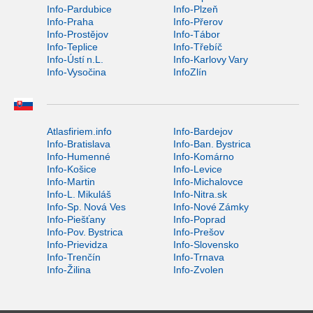
Info-Pardubice
Info-Plzeň
Info-Praha
Info-Přerov
Info-Prostějov
Info-Tábor
Info-Teplice
Info-Třebíč
Info-Ústí n.L.
Info-Karlovy Vary
Info-Vysočina
InfoZlín
Atlasfiriem.info
Info-Bardejov
Info-Bratislava
Info-Ban. Bystrica
Info-Humenné
Info-Komárno
Info-Košice
Info-Levice
Info-Martin
Info-Michalovce
Info-L. Mikuláš
Info-Nitra.sk
Info-Sp. Nová Ves
Info-Nové Zámky
Info-Piešťany
Info-Poprad
Info-Pov. Bystrica
Info-Prešov
Info-Prievidza
Info-Slovensko
Info-Trenčín
Info-Trnava
Info-Žilina
Info-Zvolen