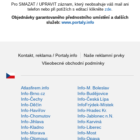
Pro SMAZAT / UPRAVIT záznam, který neobsahuje váš mail ani
telefon nebo při potížích s editací klikněte
zde
.
Objednávky garantovaného přednostního umístění a dalších
služeb:
www.portaly.info
Kontakt, reklama / Portaly.info
Naše reklamní prvky
Všeobecné obchodní podmínky
Atlasfirem.info
Info-M. Boleslav
Info-Brno.cz
Info-Budějovice
Info-Čechy
Info-Česká Lípa
Info-Děčín
InfoFrýdek-Místek
Info-Havířov
Info-Hradec Kr.
Info-Chomutov
Info-Jablonec n.N.
Info-Jihlava
Info-Karviná
Info-Kladno
Info-Liberec
Info-Morava
Info-Most
Info-Olomouc
Info-Opava