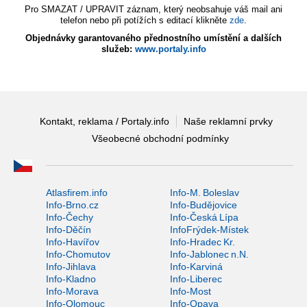
Pro SMAZAT / UPRAVIT záznam, který neobsahuje váš mail ani
telefon nebo při potížích s editací klikněte
zde
.
Objednávky garantovaného přednostního umístění a dalších
služeb:
www.portaly.info
Kontakt, reklama / Portaly.info
Naše reklamní prvky
Všeobecné obchodní podmínky
Atlasfirem.info
Info-M. Boleslav
Info-Brno.cz
Info-Budějovice
Info-Čechy
Info-Česká Lípa
Info-Děčín
InfoFrýdek-Místek
Info-Havířov
Info-Hradec Kr.
Info-Chomutov
Info-Jablonec n.N.
Info-Jihlava
Info-Karviná
Info-Kladno
Info-Liberec
Info-Morava
Info-Most
Info-Olomouc
Info-Opava