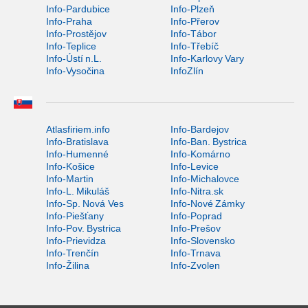
Info-Pardubice
Info-Plzeň
Info-Praha
Info-Přerov
Info-Prostějov
Info-Tábor
Info-Teplice
Info-Třebíč
Info-Ústí n.L.
Info-Karlovy Vary
Info-Vysočina
InfoZlín
Atlasfiriem.info
Info-Bardejov
Info-Bratislava
Info-Ban. Bystrica
Info-Humenné
Info-Komárno
Info-Košice
Info-Levice
Info-Martin
Info-Michalovce
Info-L. Mikuláš
Info-Nitra.sk
Info-Sp. Nová Ves
Info-Nové Zámky
Info-Piešťany
Info-Poprad
Info-Pov. Bystrica
Info-Prešov
Info-Prievidza
Info-Slovensko
Info-Trenčín
Info-Trnava
Info-Žilina
Info-Zvolen