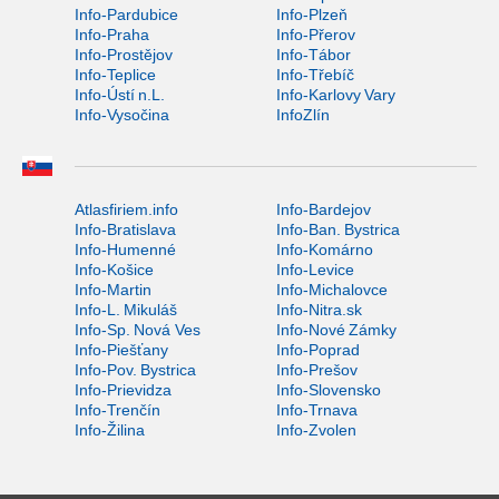
Info-Pardubice
Info-Plzeň
Info-Praha
Info-Přerov
Info-Prostějov
Info-Tábor
Info-Teplice
Info-Třebíč
Info-Ústí n.L.
Info-Karlovy Vary
Info-Vysočina
InfoZlín
Atlasfiriem.info
Info-Bardejov
Info-Bratislava
Info-Ban. Bystrica
Info-Humenné
Info-Komárno
Info-Košice
Info-Levice
Info-Martin
Info-Michalovce
Info-L. Mikuláš
Info-Nitra.sk
Info-Sp. Nová Ves
Info-Nové Zámky
Info-Piešťany
Info-Poprad
Info-Pov. Bystrica
Info-Prešov
Info-Prievidza
Info-Slovensko
Info-Trenčín
Info-Trnava
Info-Žilina
Info-Zvolen