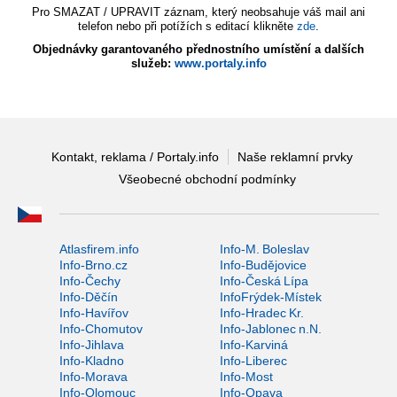
Pro SMAZAT / UPRAVIT záznam, který neobsahuje váš mail ani
telefon nebo při potížích s editací klikněte
zde
.
Objednávky garantovaného přednostního umístění a dalších
služeb:
www.portaly.info
Kontakt, reklama / Portaly.info
Naše reklamní prvky
Všeobecné obchodní podmínky
Atlasfirem.info
Info-M. Boleslav
Info-Brno.cz
Info-Budějovice
Info-Čechy
Info-Česká Lípa
Info-Děčín
InfoFrýdek-Místek
Info-Havířov
Info-Hradec Kr.
Info-Chomutov
Info-Jablonec n.N.
Info-Jihlava
Info-Karviná
Info-Kladno
Info-Liberec
Info-Morava
Info-Most
Info-Olomouc
Info-Opava