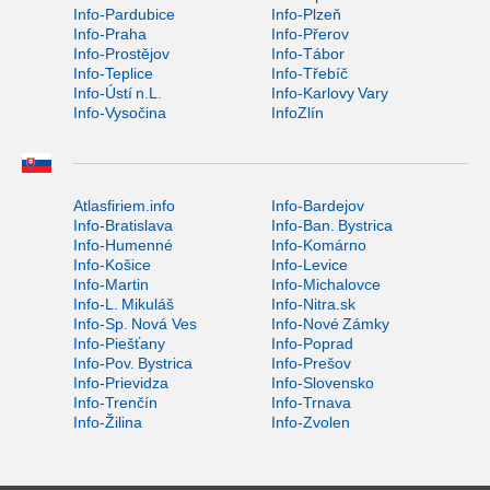
Info-Pardubice
Info-Plzeň
Info-Praha
Info-Přerov
Info-Prostějov
Info-Tábor
Info-Teplice
Info-Třebíč
Info-Ústí n.L.
Info-Karlovy Vary
Info-Vysočina
InfoZlín
Atlasfiriem.info
Info-Bardejov
Info-Bratislava
Info-Ban. Bystrica
Info-Humenné
Info-Komárno
Info-Košice
Info-Levice
Info-Martin
Info-Michalovce
Info-L. Mikuláš
Info-Nitra.sk
Info-Sp. Nová Ves
Info-Nové Zámky
Info-Piešťany
Info-Poprad
Info-Pov. Bystrica
Info-Prešov
Info-Prievidza
Info-Slovensko
Info-Trenčín
Info-Trnava
Info-Žilina
Info-Zvolen