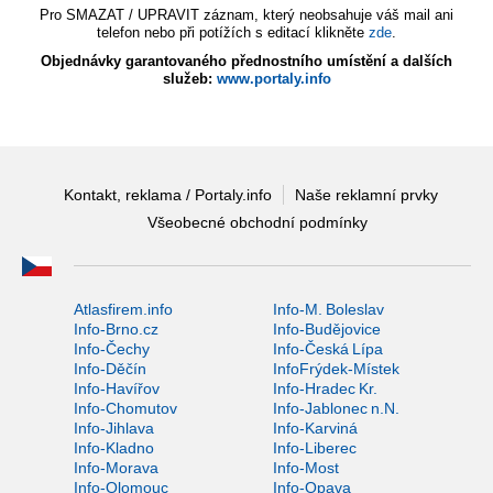
Pro SMAZAT / UPRAVIT záznam, který neobsahuje váš mail ani
telefon nebo při potížích s editací klikněte
zde
.
Objednávky garantovaného přednostního umístění a dalších
služeb:
www.portaly.info
Kontakt, reklama / Portaly.info
Naše reklamní prvky
Všeobecné obchodní podmínky
Atlasfirem.info
Info-M. Boleslav
Info-Brno.cz
Info-Budějovice
Info-Čechy
Info-Česká Lípa
Info-Děčín
InfoFrýdek-Místek
Info-Havířov
Info-Hradec Kr.
Info-Chomutov
Info-Jablonec n.N.
Info-Jihlava
Info-Karviná
Info-Kladno
Info-Liberec
Info-Morava
Info-Most
Info-Olomouc
Info-Opava