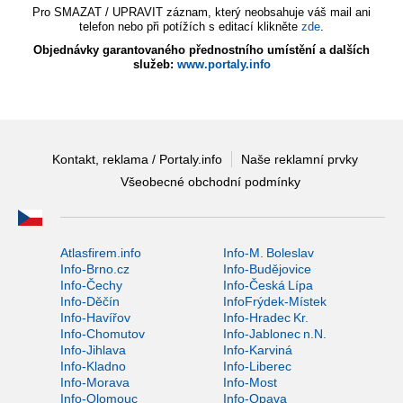
Pro SMAZAT / UPRAVIT záznam, který neobsahuje váš mail ani
telefon nebo při potížích s editací klikněte
zde
.
Objednávky garantovaného přednostního umístění a dalších
služeb:
www.portaly.info
Kontakt, reklama / Portaly.info
Naše reklamní prvky
Všeobecné obchodní podmínky
Atlasfirem.info
Info-M. Boleslav
Info-Brno.cz
Info-Budějovice
Info-Čechy
Info-Česká Lípa
Info-Děčín
InfoFrýdek-Místek
Info-Havířov
Info-Hradec Kr.
Info-Chomutov
Info-Jablonec n.N.
Info-Jihlava
Info-Karviná
Info-Kladno
Info-Liberec
Info-Morava
Info-Most
Info-Olomouc
Info-Opava