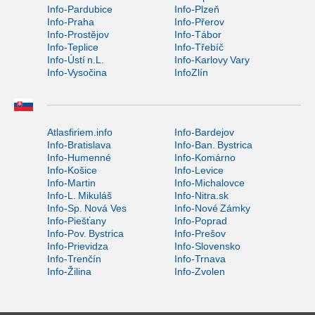
Info-Pardubice
Info-Plzeň
Info-Praha
Info-Přerov
Info-Prostějov
Info-Tábor
Info-Teplice
Info-Třebíč
Info-Ústí n.L.
Info-Karlovy Vary
Info-Vysočina
InfoZlín
Atlasfiriem.info
Info-Bardejov
Info-Bratislava
Info-Ban. Bystrica
Info-Humenné
Info-Komárno
Info-Košice
Info-Levice
Info-Martin
Info-Michalovce
Info-L. Mikuláš
Info-Nitra.sk
Info-Sp. Nová Ves
Info-Nové Zámky
Info-Piešťany
Info-Poprad
Info-Pov. Bystrica
Info-Prešov
Info-Prievidza
Info-Slovensko
Info-Trenčín
Info-Trnava
Info-Žilina
Info-Zvolen